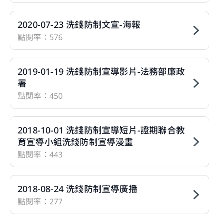
會員登入
2020-07-23 洗錢防制文宣-海報
點閱率：576
2019-01-19 洗錢防制宣導影片-法務部廉政
您即將離開華南投顧官網
基本資料更新
署
前往簽署證券投資顧問委任契約書
點閱率：450
提醒您，如您進入非本公司網站，您後續提供給該
您好!您的基本資料已久未更新!
網站的個人資料或該網站蒐集、處理及利用您所屬
您好!因主管機關規定須簽立「證券投資顧問委任契
2018-10-01 洗錢防制宣導短片-證期聯合教
為確保帳戶安全，建議前往修正丶確認客戶資料
之個人資料皆不適用本公司隱私權聲明之涵蓋範
約」，才能成為本公司正式會員，本網站將導引您
育宣導小組洗錢防制宣導漫畫
表。
圍。
簽屬。
點閱率：443
更新驗證碼
關閉
前往更新
繼續前往
2018-08-24 洗錢防制宣導廣播
繼續前往
記住我的身分證字號
取消
點閱率：277
取消