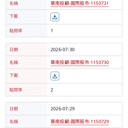
前往簽署證券投資顧問委任契約書
華南投顧-國際股市-1150731
提醒您，如您進入非本公司網站，您後續提供給該
您好!您的基本資料已久未更新!
網站的個人資料或該網站蒐集、處理及利用您所屬
您好!因主管機關規定須簽立「證券投資顧問委任契
為確保帳戶安全，建議前往修正丶確認客戶資料
1
之個人資料皆不適用本公司隱私權聲明之涵蓋範
約」，才能成為本公司正式會員，本網站將導引您
表。
圍。
簽屬。
更新驗證碼
關閉
2026-07-30
前往更新
繼續前往
繼續前往
華南投顧-國際股市-1150730
記住我的身分證字號
取消
取消
會員登入
2
忘記密碼
｜
密碼解鎖
2026-07-29
華南投顧-國際股市-1150729